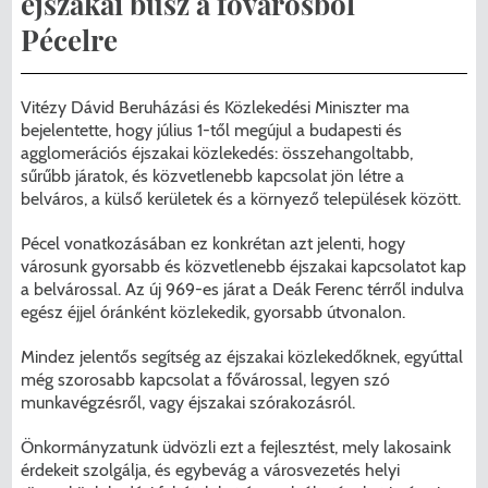
éjszakai busz a fővárosból
Menzakártya/Applikáció
Pécelre
Pécel Város Önkormányzata ASP
Kedvezmények/Diéta/Allergia
Központhoz való csatlakozása
Vitézy Dávid Beruházási és Közlekedési Miniszter ma
Nyomtatványok
bejelentette, hogy július 1-től megújul a budapesti és
Péceli Polgármesteri Hivatal energetikai
agglomerációs éjszakai közlekedés: összehangoltabb,
korszerűsítése
Étkezési térítési díjak
sűrűbb járatok, és közvetlenebb kapcsolat jön létre a
belváros, a külső kerületek és a környező települések között.
Komplex csapadékvíz-elvezetés
Kapcsolat
Pécel vonatkozásában ez konkrétan azt jelenti, hogy
korszerűsítése Pécelen II. ütem
városunk gyorsabb és közvetlenebb éjszakai kapcsolatot kap
2025/2026. tanév
a belvárossal. Az új 969-es járat a Deák Ferenc térről indulva
Pécel Város Önkormányzata 250 000
egész éjjel óránként közlekedik, gyorsabb útvonalon.
000 Ft értékű támogatást nyert az
Mindez jelentős segítség az éjszakai közlekedőknek, egyúttal
alábbi projekt vonatkozásában.
még szorosabb kapcsolat a fővárossal, legyen szó
munkavégzésről, vagy éjszakai szórakozásról.
Önkormányzatunk üdvözli ezt a fejlesztést, mely lakosaink
érdekeit szolgálja, és egybevág a városvezetés helyi