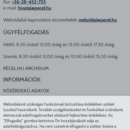
Fax:
+36-28-452-755
e-mail:
hivatal@pecel.hu
Weboldallal kapcsolatos észrevételek:
weboldal@pecel.hu
ÜGYFÉLFOGADÁS
Hétfő: 8.30 órától 12.00 óráig és 13.00 órától 17.30 óráig
Szerda: 8.30 órától 12.00 óráig és 13.00 órától 15.30 óráig
PÉCEL.HU ARCHÍVUM
INFORMÁCIÓK
KÖZÉRDEKŰ ADATOK
NYOMTATVÁNYOK
Weboldalunk szükséges funkcióinak biztosítása érdekében sütiket
KÖZLEKEDÉS
(cookie) használunk. További szolgáltatásokat és funkciókat is kínálunk,
ADATKEZELÉS
elemezzük adatforgalmunkat oldalunk fejlesztése érdekében. Az
ÁTLÁTHATÓ ÖNKORMÁNYZAT
"Elfogadás" gombra kattintva Ön hozzájárulását adja az
COOKIE BEÁLLÍTÁSOK
adatfeldolgozáshoz. Ha nem szeretné elfogadni a sütiket, kivéve a