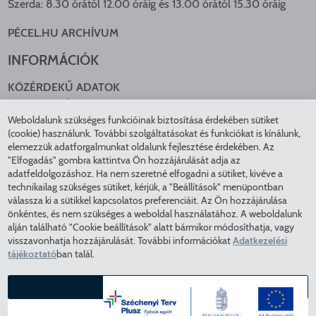
Szerda: 8.30 órától 12.00 óráig és 13.00 órától 15.30 óráig
PÉCEL.HU ARCHÍVUM
INFORMÁCIÓK
KÖZÉRDEKŰ ADATOK
NYOMTATVÁNYOK
Weboldalunk szükséges funkcióinak biztosítása érdekében sütiket
KÖZLEKEDÉS
(cookie) használunk. További szolgáltatásokat és funkciókat is kínálunk,
ADATKEZELÉS
elemezzük adatforgalmunkat oldalunk fejlesztése érdekében. Az
ÁTLÁTHATÓ ÖNKORMÁNYZAT
"Elfogadás" gombra kattintva Ön hozzájárulását adja az
adatfeldolgozáshoz. Ha nem szeretné elfogadni a sütiket, kivéve a
COOKIE BEÁLLÍTÁSOK
technikailag szükséges sütiket, kérjük, a "Beállítások" menüpontban
INTÉZMÉNYEK
válassza ki a sütikkel kapcsolatos preferenciáit. Az Ön hozzájárulása
önkéntes, és nem szükséges a weboldal használatához. A weboldalunk
alján található "Cookie beállítások" alatt bármikor módosíthatja, vagy
EGÉSZSÉGÜGY
visszavonhatja hozzájárulását. További információkat
Adatkezelési
KÖZMŰSZOLGÁLTATÓK
tájékoztató
ban talál.
RENDVÉDELEM
VÁROSÜZEMELTETÉS
ELFOGADÁS
COPYRIGHT © 2025 - Pécel Város Önkormányzata - Minden
BEÁLLÍTÁSOK