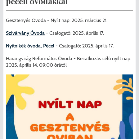
péceli óvodákkal
Menzakártya/Applikáció
Pécel Város Önkormányzata ASP
Kedvezmények/Diéta/Allergia
Gesztenyés Óvoda - Nyílt nap: 2025. március 21.
Központhoz való csatlakozása
Nyomtatványok
Szivárvány Óvoda
- Csalogató: 2025. április 17.
Péceli Polgármesteri Hivatal energetikai
Nyitnikék óvoda, Pécel
- Csalogató: 2025. április 17.
korszerűsítése
Étkezési térítési díjak
Harangvirág Református Óvoda - Beiratkozás célú nyílt nap:
Komplex csapadékvíz-elvezetés
Kapcsolat
2025. április 14. 09:00 órától
korszerűsítése Pécelen II. ütem
2025/2026. tanév
Pécel Város Önkormányzata 250 000
000 Ft értékű támogatást nyert az
alábbi projekt vonatkozásában.