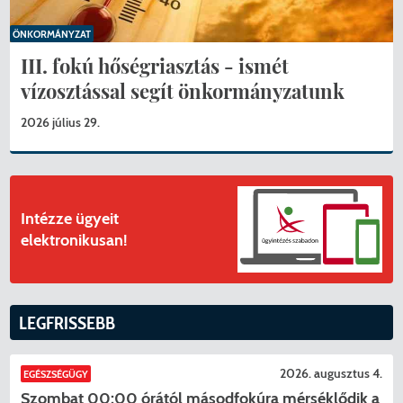
ÖNKORMÁNYZAT
III. fokú hőségriasztás - ismét
vízosztással segít önkormányzatunk
2026 július 29.
Intézze ügyeit
elektronikusan!
LEGFRISSEBB
2026. augusztus 4.
EGÉSZSÉGÜGY
Szombat 00:00 órától másodfokúra mérséklődik a