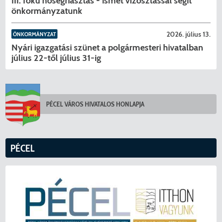
III. fokú hőségriasztás - ismét vízosztással segít
önkormányzatunk
2026. július 13.
ÖNKORMÁNYZAT
Nyári igazgatási szünet a polgármesteri hivatalban
július 22-től július 31-ig
PÉCEL VÁROS HIVATALOS HONLAPJA
KERESÉS
PÉCEL