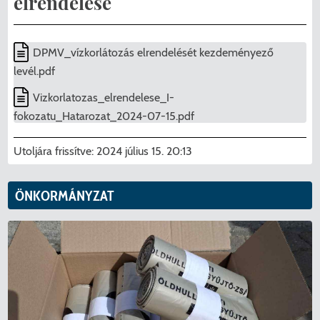
elrendelése
Menzakártya/Applikáció
Pécel Város Önkormányzata ASP
Kedvezmények/Diéta/Allergia
Központhoz való csatlakozása
DPMV_vízkorlátozás elrendelését kezdeményező
levél.pdf
Nyomtatványok
Péceli Polgármesteri Hivatal energetikai
Vizkorlatozas_elrendelese_I-
korszerűsítése
Étkezési térítési díjak
fokozatu_Hatarozat_2024-07-15.pdf
Komplex csapadékvíz-elvezetés
Kapcsolat
Utoljára frissítve:
2024 július 15. 20:13
korszerűsítése Pécelen II. ütem
2025/2026. tanév
ÖNKORMÁNYZAT
Pécel Város Önkormányzata 250 000
000 Ft értékű támogatást nyert az
alábbi projekt vonatkozásában.