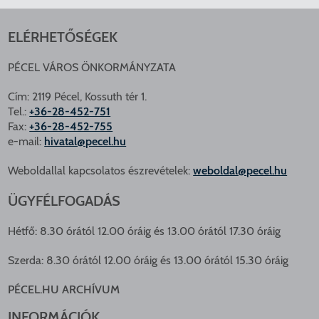
ELÉRHETŐSÉGEK
PÉCEL VÁROS ÖNKORMÁNYZATA
Cím: 2119 Pécel, Kossuth tér 1.
Tel.:
+36-28-452-751
Fax:
+36-28-452-755
e-mail:
hivatal@pecel.hu
Weboldallal kapcsolatos észrevételek:
weboldal@pecel.hu
ÜGYFÉLFOGADÁS
Hétfő: 8.30 órától 12.00 óráig és 13.00 órától 17.30 óráig
Szerda: 8.30 órától 12.00 óráig és 13.00 órától 15.30 óráig
PÉCEL.HU ARCHÍVUM
INFORMÁCIÓK