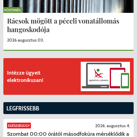
KÖZÖSSÉG
Rácsok mögött a péceli vonatállomás
hangoskodója
2026 augusztus 03.
Intézze ügyeit
elektronikusan!
LEGFRISSEBB
2026. augusztus 4.
EGÉSZSÉGÜGY
Szombat 00:00 órától másodfokúra mérséklődik a