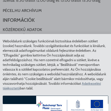
Szerda: 8.30 órától 12.00 óráig és 13.00 órától 15.30 óráig
PÉCEL.HU ARCHÍVUM
INFORMÁCIÓK
KÖZÉRDEKŰ ADATOK
NYOMTATVÁNYOK
Weboldalunk szükséges funkcióinak biztosítása érdekében sütiket
KÖZLEKEDÉS
(cookie) használunk. További szolgáltatásokat és funkciókat is kínálunk,
ADATKEZELÉS
elemezzük adatforgalmunkat oldalunk fejlesztése érdekében. Az
ÁTLÁTHATÓ ÖNKORMÁNYZAT
"Elfogadás" gombra kattintva Ön hozzájárulását adja az
COOKIE BEÁLLÍTÁSOK
adatfeldolgozáshoz. Ha nem szeretné elfogadni a sütiket, kivéve a
technikailag szükséges sütiket, kérjük, a "Beállítások" menüpontban
INTÉZMÉNYEK
válassza ki a sütikkel kapcsolatos preferenciáit. Az Ön hozzájárulása
önkéntes, és nem szükséges a weboldal használatához. A weboldalunk
EGÉSZSÉGÜGY
alján található "Cookie beállítások" alatt bármikor módosíthatja, vagy
visszavonhatja hozzájárulását. További információkat
Adatkezelési
KÖZMŰSZOLGÁLTATÓK
tájékoztató
ban talál.
RENDVÉDELEM
VÁROSÜZEMELTETÉS
ELFOGADÁS
COPYRIGHT © 2025 - Pécel Város Önkormányzata - Minden
BEÁLLÍTÁSOK