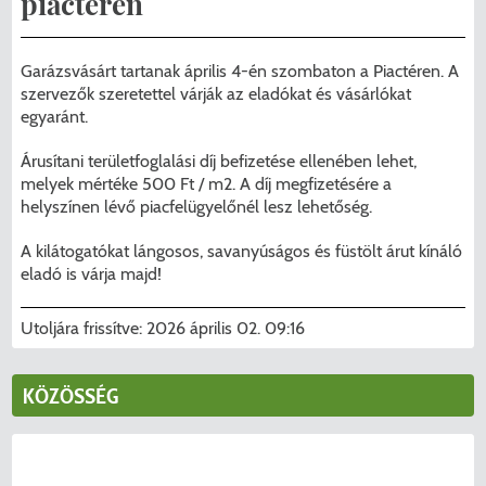
piactéren
Menzakártya/Applikáció
Pécel Város Önkormányzata ASP
Kedvezmények/Diéta/Allergia
Garázsvásárt tartanak április 4-én szombaton a Piactéren. A
Központhoz való csatlakozása
szervezők szeretettel várják az eladókat és vásárlókat
Nyomtatványok
egyaránt.
Péceli Polgármesteri Hivatal energetikai
Árusítani területfoglalási díj befizetése ellenében lehet,
korszerűsítése
Étkezési térítési díjak
melyek mértéke 500 Ft / m2. A díj megfizetésére a
helyszínen lévő piacfelügyelőnél lesz lehetőség.
Komplex csapadékvíz-elvezetés
Kapcsolat
A kilátogatókat lángosos, savanyúságos és füstölt árut kínáló
korszerűsítése Pécelen II. ütem
2025/2026. tanév
eladó is várja majd!
Pécel Város Önkormányzata 250 000
Utoljára frissítve:
2026 április 02. 09:16
000 Ft értékű támogatást nyert az
alábbi projekt vonatkozásában.
KÖZÖSSÉG