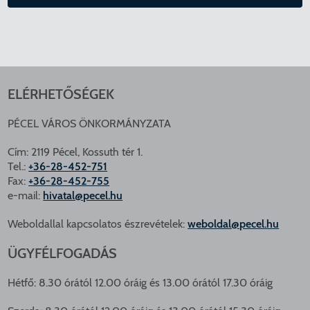
ELÉRHETŐSÉGEK
PÉCEL VÁROS ÖNKORMÁNYZATA
Cím: 2119 Pécel, Kossuth tér 1.
Tel.:
+36-28-452-751
Fax:
+36-28-452-755
e-mail:
hivatal@pecel.hu
Weboldallal kapcsolatos észrevételek:
weboldal@pecel.hu
ÜGYFÉLFOGADÁS
Hétfő: 8.30 órától 12.00 óráig és 13.00 órától 17.30 óráig