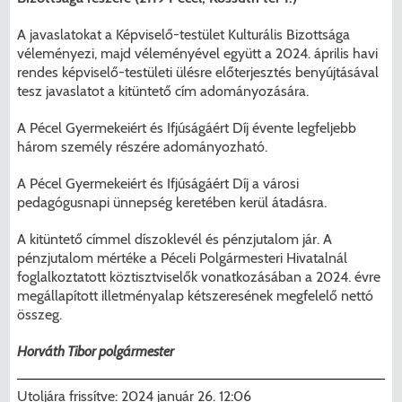
A javaslatokat a Képviselő-testület Kulturális Bizottsága
véleményezi, majd véleményével együtt a 2024. április havi
rendes képviselő-testületi ülésre előterjesztés benyújtásával
tesz javaslatot a kitüntető cím adományozására.
A Pécel Gyermekeiért és Ifjúságáért Díj évente legfeljebb
három személy részére adományozható.
A Pécel Gyermekeiért és Ifjúságáért Díj a városi
pedagógusnapi ünnepség keretében kerül átadásra.
A kitüntető címmel díszoklevél és pénzjutalom jár. A
pénzjutalom mértéke a Péceli Polgármesteri Hivatalnál
foglalkoztatott köztisztviselők vonatkozásában a 2024. évre
megállapított illetményalap kétszeresének megfelelő nettó
összeg.
Horváth Tibor polgármester
Utoljára frissítve:
2024 január 26. 12:06