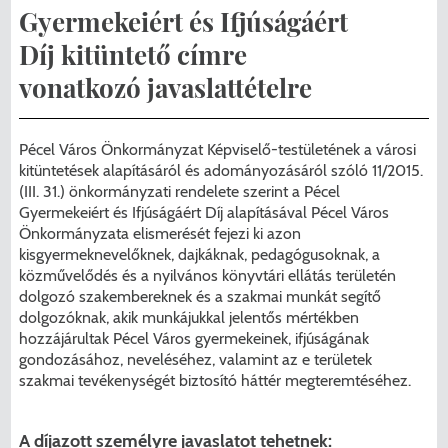
Menzakártya/Applikáció
Gyermekeiért és Ifjúságáért
Pécel Város Önkormányzata ASP
Díj kitüntető címre
Kedvezmények/Diéta/Allergia
Központhoz való csatlakozása
vonatkozó javaslattételre
Nyomtatványok
Péceli Polgármesteri Hivatal energetikai
Pécel Város Önkormányzat Képviselő-testületének a városi
korszerűsítése
Étkezési térítési díjak
kitüntetések alapításáról és adományozásáról szóló 11/2015.
(III. 31.) önkormányzati rendelete szerint a Pécel
Komplex csapadékvíz-elvezetés
Kapcsolat
Gyermekeiért és Ifjúságáért Díj alapításával Pécel Város
korszerűsítése Pécelen II. ütem
Önkormányzata elismerését fejezi ki azon
2025/2026. tanév
kisgyermeknevelőknek, dajkáknak, pedagógusoknak, a
közművelődés és a nyilvános könyvtári ellátás területén
Pécel Város Önkormányzata 250 000
dolgozó szakembereknek és a szakmai munkát segítő
000 Ft értékű támogatást nyert az
dolgozóknak, akik munkájukkal jelentős mértékben
hozzájárultak Pécel Város gyermekeinek, ifjúságának
alábbi projekt vonatkozásában.
gondozásához, neveléséhez, valamint az e területek
szakmai tevékenységét biztosító háttér megteremtéséhez.
A díjazott személyre javaslatot tehetnek: