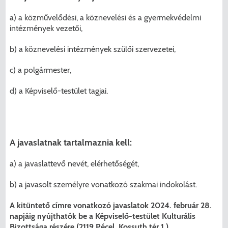
a) a közművelődési, a köznevelési és a gyermekvédelmi
intézmények vezetői,
b) a köznevelési intézmények szülői szervezetei,
c) a polgármester,
d) a Képviselő-testület tagjai.
A javaslatnak tartalmaznia kell:
a) a javaslattevő nevét, elérhetőségét,
b) a javasolt személyre vonatkozó szakmai indokolást.
A kitüntető címre vonatkozó javaslatok 2024. február 28.
napjáig nyújthatók be a Képviselő-testület Kulturális
Bizottsága részére (2119 Pécel, Kossuth tér 1.)