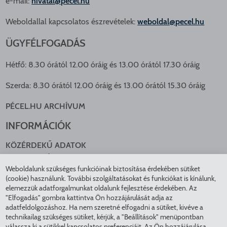
e-mail:
hivatal@pecel.hu
Weboldallal kapcsolatos észrevételek:
weboldal@pecel.hu
ÜGYFÉLFOGADÁS
Hétfő: 8.30 órától 12.00 óráig és 13.00 órától 17.30 óráig
Szerda: 8.30 órától 12.00 óráig és 13.00 órától 15.30 óráig
PÉCEL.HU ARCHÍVUM
INFORMÁCIÓK
KÖZÉRDEKŰ ADATOK
NYOMTATVÁNYOK
Weboldalunk szükséges funkcióinak biztosítása érdekében sütiket
KÖZLEKEDÉS
(cookie) használunk. További szolgáltatásokat és funkciókat is kínálunk,
ADATKEZELÉS
elemezzük adatforgalmunkat oldalunk fejlesztése érdekében. Az
ÁTLÁTHATÓ ÖNKORMÁNYZAT
"Elfogadás" gombra kattintva Ön hozzájárulását adja az
COOKIE BEÁLLÍTÁSOK
adatfeldolgozáshoz. Ha nem szeretné elfogadni a sütiket, kivéve a
technikailag szükséges sütiket, kérjük, a "Beállítások" menüpontban
INTÉZMÉNYEK
válassza ki a sütikkel kapcsolatos preferenciáit. Az Ön hozzájárulása