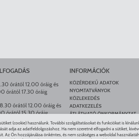
LFOGADÁS
INFORMÁCIÓK
KÖZÉRDEKŰ ADATOK
.30 órától 12.00 óráig és
NYOMTATVÁNYOK
00 órától 17.30 óráig
KÖZLEKEDÉS
8.30 órától 12.00 óráig és
ADATKEZELÉS
00 órától 15.30 óráig
ÁTLÁTHATÓ ÖNKORMÁNYZAT
COOKIE BEÁLLÍTÁSOK
tiket (cookie) használunk. További szolgáltatásokat és funkciókat is kínálu
HU ARCHÍVUM
t adja az adatfeldolgozáshoz. Ha nem szeretné elfogadni a sütiket, kivéve a 
it. Az Ön hozzájárulása önkéntes, és nem szükséges a weboldal használatáho