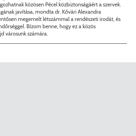
Péceli Polgármesteri Hivatal energetikai korszerűsítése
Nyomtat
gozhatnak közösen Pécel közbiztonságáért a szervek.
ágának javítása, mondta dr. Kővári Alexandra
Komplex csapadékvíz-elvezetés korszerűsítése Pécelen 
Étkezési t
lentősen megemelt létszámmal a rendészeti irodát, és
endőrséggel. Bízom benne, hogy ez a közös
Pécel Város Önkormányzata 250 000 000 Ft értékű tá
Kapcsola
jd városunk számára.
2025/202