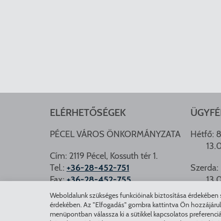
ELÉRHETŐSÉGEK
ÜGYFÉ
PÉCEL VÁROS ÖNKORMÁNYZATA
Hétfő: 8
13.
Cím: 2119 Pécel, Kossuth tér 1.
Tel.:
+36-28-452-751
Szerda: 
Fax:
+36-28-452-755
13.
e-mail:
hivatal@pecel.hu
Weboldalunk szükséges funkcióinak biztosítása érdekében sü
PÉCEL.
érdekében. Az "Elfogadás" gombra kattintva Ön hozzájárulásá
Weboldallal kapcsolatos észrevételek:
menüpontban válassza ki a sütikkel kapcsolatos preferenciá