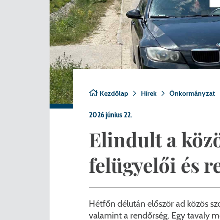
Nemzetiségi önkormányza
A
Önkormányzati kitüntetés
N
Pályázatok
Hi
Településrendezés
Be
Kezdőlap
Hírek
Önkormányzat
Adatvédelem
2026 június 22.
Belső visszaélés bejelentő
Elindult a köz
felügyelői és r
Hétfőn délután először ad közös szo
valamint a rendőrség. Egy tavaly 