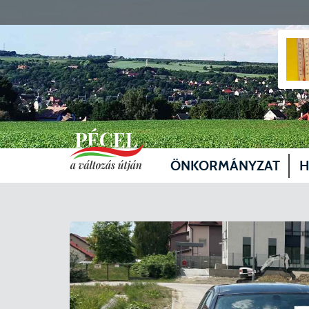
ÖNKORMÁNYZAT
H
Vezetők
Üg
Képviselő-testület
Je
Bizottságok
Sz
Döntéshozatal
Vá