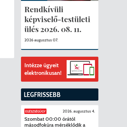
ványok
Rendkívüli
II. ütem
érítési díjak
képviselő-testületi
ülés 2026. 08. 11.
mogatást nyert az alábbi projekt vonatkozásában.
t
2026 augusztus 07.
6. tanév
Intézze ügyeit
elektronikusan!
LEGFRISSEBB
2026. augusztus 4.
EGÉSZSÉGÜGY
Szombat 00:00 órától
másodfokúra mérséklődik a