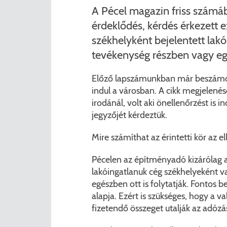
A Pécel magazin friss számáb
érdeklődés, kérdés érkezett e
székhelyként bejelentett lakó
tevékenység részben vagy egés
Előző lapszámunkban már beszámolt
indul a városban. A cikk megjelené
irodánál, volt aki önellenőrzést is 
jegyzőjét kérdeztük.
Mire számíthat az érintetti kör az e
Pécelen az építményadó kizárólag a v
lakóingatlanuk cég székhelyeként v
egészben ott is folytatják. Fontos b
alapja. Ezért is szükséges, hogy a 
fizetendő összeget utalják az adózá