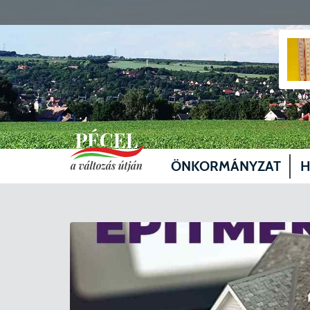
ÖNKORMÁNYZAT
H
Vezetők
Üg
Képviselő-testület
Je
Bizottságok
Sz
Döntéshozatal
Vá