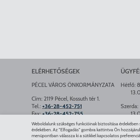
ELÉRHETŐSÉGEK
ÜGYFÉ
PÉCEL VÁROS ÖNKORMÁNYZATA
Hétfő: 8
13.
Cím: 2119 Pécel, Kossuth tér 1.
Tel.:
+36-28-452-751
Szerda: 
Fax:
+36-28-452-755
13.
e-mail:
hivatal@pecel.hu
Weboldalunk szükséges funkcióinak biztosítása érdekében sü
PÉCEL.
érdekében. Az "Elfogadás" gombra kattintva Ön hozzájárulásá
Weboldallal kapcsolatos észrevételek:
menüpontban válassza ki a sütikkel kapcsolatos preferenciá