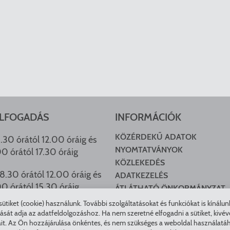
LFOGADÁS
INFORMÁCIÓK
KÖZÉRDEKŰ ADATOK
.30 órától 12.00 óráig és
NYOMTATVÁNYOK
00 órától 17.30 óráig
KÖZLEKEDÉS
8.30 órától 12.00 óráig és
ADATKEZELÉS
00 órától 15.30 óráig
ÁTLÁTHATÓ ÖNKORMÁNYZAT
COOKIE BEÁLLÍTÁSOK
tiket (cookie) használunk. További szolgáltatásokat és funkciókat is kínálu
HU ARCHÍVUM
t adja az adatfeldolgozáshoz. Ha nem szeretné elfogadni a sütiket, kivéve a 
it. Az Ön hozzájárulása önkéntes, és nem szükséges a weboldal használatáho