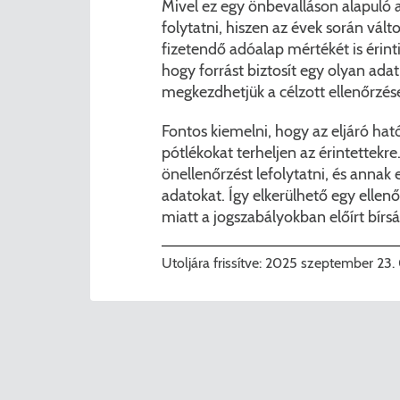
Mivel ez egy önbevalláson alapuló
folytatni, hiszen az évek során válto
fizetendő adóalap mértékét is érint
hogy forrást biztosít egy olyan ad
megkezdhetjük a célzott ellenőrzé
Fontos kiemelni, hogy az eljáró ha
pótlékokat terheljen az érintettekre
önellenőrzést lefolytatni, és ann
adatokat. Így elkerülhető egy ellen
miatt a jogszabályokban előírt bírs
Utoljára frissítve:
2025 szeptember 23.