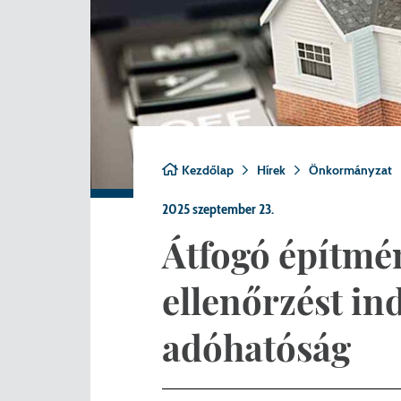
Nemzetiségi önkormányza
A
Önkormányzati kitüntetés
N
Pályázatok
Hi
Településrendezés
Be
Kezdőlap
Hírek
Önkormányzat
Adatvédelem
2025 szeptember 23.
Belső visszaélés bejelentő
Átfogó építmé
ellenőrzést ind
adóhatóság