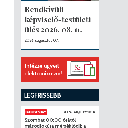
ványok
Rendkívüli
II. ütem
érítési díjak
képviselő-testületi
ülés 2026. 08. 11.
mogatást nyert az alábbi projekt vonatkozásában.
t
2026 augusztus 07.
6. tanév
Intézze ügyeit
elektronikusan!
LEGFRISSEBB
2026. augusztus 4.
EGÉSZSÉGÜGY
Szombat 00:00 órától
másodfokúra mérséklődik a