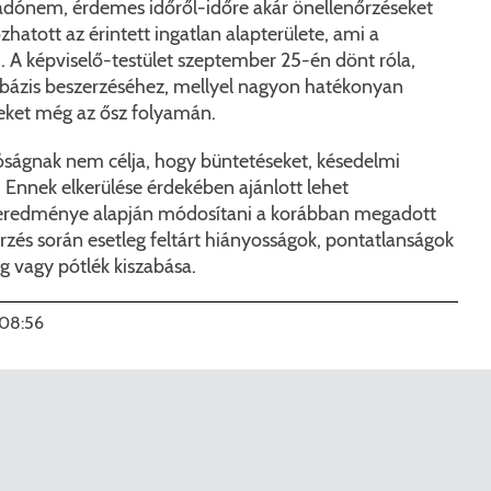
 adónem, érdemes időről-időre akár önellenőrzéseket
zhatott az érintett ingatlan alapterülete, ami a
i. A képviselő-testület szeptember 25-én dönt róla,
atbázis beszerzéséhez, mellyel nagyon hatékonyan
seket még az ősz folyamán.
tóságnak nem célja, hogy büntetéseket, késedelmi
. Ennek elkerülése érdekében ajánlott lehet
ak eredménye alapján módosítani a korábban megadott
őrzés során esetleg feltárt hiányosságok, pontatlanságok
ág vagy pótlék kiszabása.
KERESÉS
 08:56