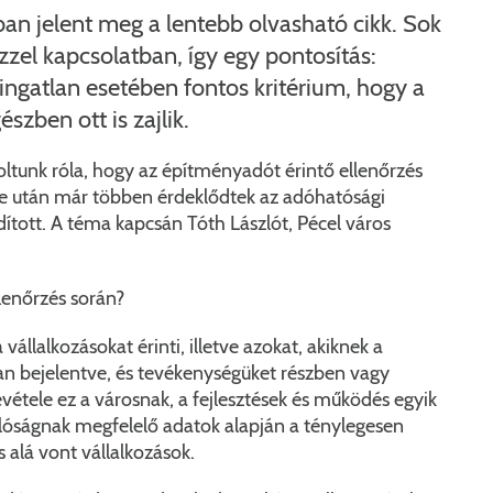
Péceli Polgármesteri Hivatal energetikai korszerűsítése
Nyomtat
an jelent meg a lentebb olvasható cikk. Sok
zzel kapcsolatban, így egy pontosítás:
Komplex csapadékvíz-elvezetés korszerűsítése Pécelen 
Étkezési t
ingatlan esetében fontos kritérium, hogy a
Pécel Város Önkormányzata 250 000 000 Ft értékű tá
Kapcsola
zben ott is zajlik.
2025/202
unk róla, hogy az építményadót érintő ellenőrzés
se után már többen érdeklődtek az adóhatósági
indított. A téma kapcsán Tóth Lászlót, Pécel város
llenőrzés során?
állalkozásokat érinti, illetve azokat, akiknek a
an bejelentve, és tevékenységüket részben vagy
evétele ez a városnak, a fejlesztések és működés egyik
valóságnak megfelelő adatok alapján a ténylegesen
s alá vont vállalkozások.