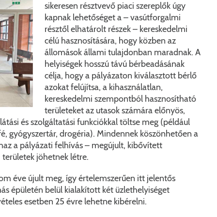
sikeresen résztvevő piaci szereplők úgy
kapnak lehetőséget a – vasútforgalmi
résztől elhatárolt részek – kereskedelmi
célú hasznosítására, hogy közben az
állomások állami tulajdonban maradnak. A
helyiségek hosszú távú bérbeadásának
célja, hogy a pályázaton kiválasztott bérlő
azokat felújítsa, a kihasználatlan,
kereskedelmi szempontból hasznosítható
területeket az utasok számára előnyös,
átási és szolgáltatási funkciókkal töltse meg (például
üfé, gyógyszertár, drogéria). Mindennek köszönhetően a
KERESÉS
z a pályázati felhívás – megújult, kibővített
 területek jöhetnek létre.
m éve újult meg, így értelemszerűen itt jelentős
s épületén belül kialakított két üzlethelyiséget
ételes esetben 25 évre lehetne kibérelni.