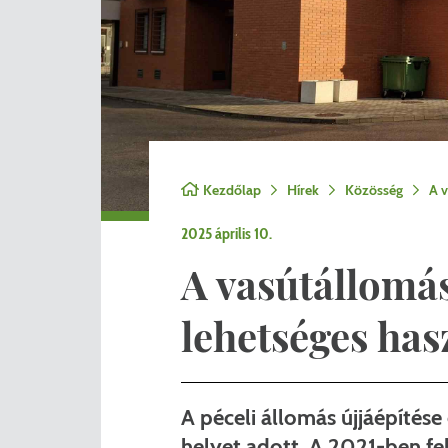
Nemzetiségi önkormányza
A
Önkormányzati kitüntetés
N
Pályázatok
Hi
Településrendezés
Be
Kezdőlap
Hírek
Közösség
A v
Adatvédelem
2025 április 10.
Belső visszaélés bejelentő
A vasútállomá
lehetséges has
A péceli állomás újjáépítése
helyet adott. A 2021-ben fel