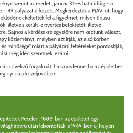
énye szerint az eredeti, január 31-es határidőig – a
e – 49 pályázat érkezett. Megkérdeztük a MÁV-ot, hogy
eklődőnek keltették fel a figyelmét, milyen típusú
k, illetve sikerült-e nyertes befektetőt, illetve
ekre. Sajnos a kérdésekre egyelőre nem kaptunk választ,
y közleményt, melyben azt írják, az első körben
s minősége” miatt a pályázati feltételeket pontosítják,
ljárást még idén szeretnék lezárni.
más növekvő forgalmát, hasznos lenne, ha az épületben
ég nyílna a közeljövőben.
építették Pécelen. 1888-ban az épületet egy
 világháború után lebontották, s 1949-ben új helyen
 a vasútvonal rekonstrukciója során az állomást és