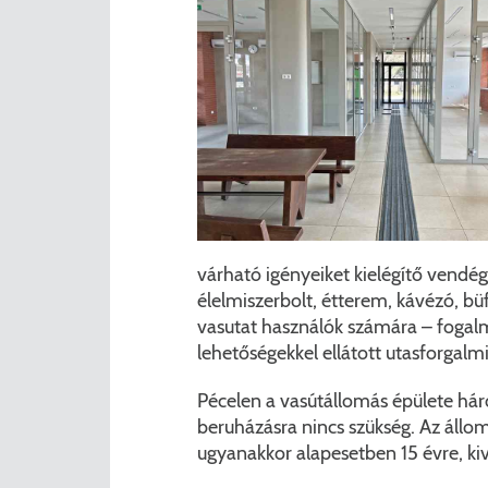
várható igényeiket kielégítő vendégl
élelmiszerbolt, étterem, kávézó, b
vasutat használók számára – fogalma
lehetőségekkel ellátott utasforgalmi
Pécelen a vasútállomás épülete háro
beruházásra nincs szükség. Az állomá
ugyanakkor alapesetben 15 évre, kiv