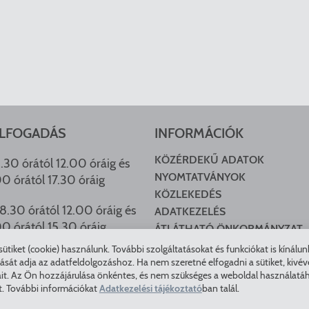
LFOGADÁS
INFORMÁCIÓK
KÖZÉRDEKŰ ADATOK
.30 órától 12.00 óráig és
NYOMTATVÁNYOK
00 órától 17.30 óráig
KÖZLEKEDÉS
8.30 órától 12.00 óráig és
ADATKEZELÉS
00 órától 15.30 óráig
ÁTLÁTHATÓ ÖNKORMÁNYZAT
COOKIE BEÁLLÍTÁSOK
tiket (cookie) használunk. További szolgáltatásokat és funkciókat is kínálu
HU ARCHÍVUM
t adja az adatfeldolgozáshoz. Ha nem szeretné elfogadni a sütiket, kivéve a 
it. Az Ön hozzájárulása önkéntes, és nem szükséges a weboldal használatáho
t. További információkat
Adatkezelési tájékoztató
ban talál.