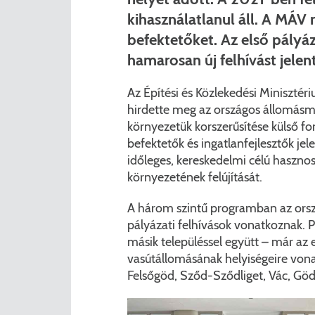
kihasználatlanul áll. A MÁV 
befektetőket. Az első pályá
hamarosan új felhívást jele
Az Építési és Közlekedési Minisz
hirdette meg az országos állomásme
környezetük korszerűsítése külső f
befektetők és ingatlanfejlesztők jel
időleges, kereskedelmi célú hasznos
környezetének felújítását.
A három szintű programban az orszá
pályázati felhívások vonatkoznak. Pé
másik településsel együtt – már az e
vasútállomásának helyiségeire vona
Felsőgöd, Sződ-Sződliget, Vác, Gödö