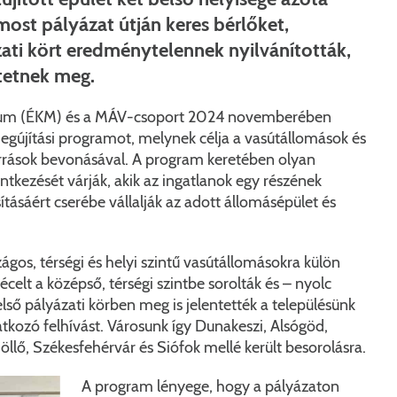
Péceli Polgármesteri Hivatal energetikai korszerűsítése
Nyomtat
most pályázat útján keres bérlőket,
Komplex csapadékvíz-elvezetés korszerűsítése Pécelen 
Étkezési t
zati kört eredménytelennek nyilvánították,
ntetnek meg.
Pécel Város Önkormányzata 250 000 000 Ft értékű tá
Kapcsola
térium (ÉKM) és a MÁV-csoport 2024 novemberében
2025/202
gújítási programot, melynek célja a vasútállomások és
orrások bevonásával. A program keretében olyan
entkezését várják, akik az ingatlanok egy részének
ításáért cserébe vállalják az adott állomásépület és
gos, térségi és helyi szintű vasútállomásokra külön
celt a középső, térségi szintbe sorolták és – nyolc
lső pályázati körben meg is jelentették a településünk
tkozó felhívást. Városunk így Dunakeszi, Alsógöd,
llő, Székesfehérvár és Siófok mellé került besorolásra.
A program lényege, hogy a pályázaton