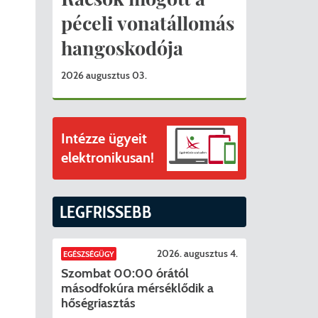
ványok
péceli vonatállomás
II. ütem
érítési díjak
hangoskodója
mogatást nyert az alábbi projekt vonatkozásában.
t
2026 augusztus 03.
6. tanév
Intézze ügyeit
elektronikusan!
LEGFRISSEBB
2026. augusztus 4.
EGÉSZSÉGÜGY
Szombat 00:00 órától
másodfokúra mérséklődik a
hőségriasztás