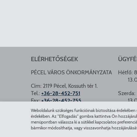
ELÉRHETŐSÉGEK
ÜGYFÉ
PÉCEL VÁROS ÖNKORMÁNYZATA
Hétfő: 8
13.
Cím: 2119 Pécel, Kossuth tér 1.
Tel.:
+36-28-452-751
Szerda: 
Fax:
+36-28-452-755
13.
e-mail:
hivatal@pecel.hu
Weboldalunk szükséges funkcióinak biztosítása érdekében sü
PÉCEL.
érdekében. Az "Elfogadás" gombra kattintva Ön hozzájárulásá
Weboldallal kapcsolatos észrevételek:
menüpontban válassza ki a sütikkel kapcsolatos preferenciá
bármikor módosíthatja, vagy visszavonhatja hozzájárulásá
weboldal@pecel.hu