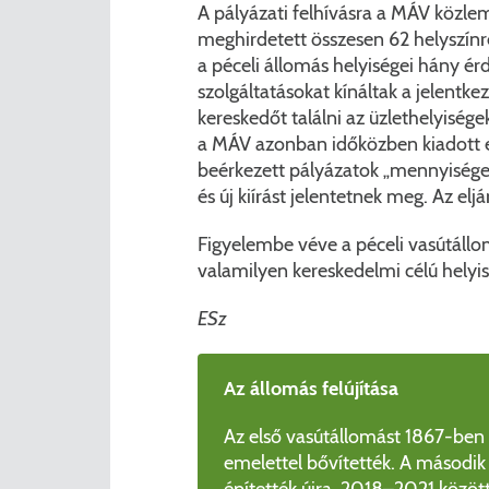
A pályázati felhívásra a MÁV közlem
meghirdetett összesen 62 helyszínr
a péceli állomás helyiségei hány érd
szolgáltatásokat kínáltak a jelentkező
kereskedőt találni az üzlethelyiség
a MÁV azonban időközben kiadott eg
beérkezett pályázatok „mennyisége é
és új kiírást jelentetnek meg. Az e
Figyelembe véve a péceli vasútállo
valamilyen kereskedelmi célú helyis
ESz
Az állomás felújítása
Az első vasútállomást 1867-ben 
emelettel bővítették. A második
építették újra. 2018–2021 között