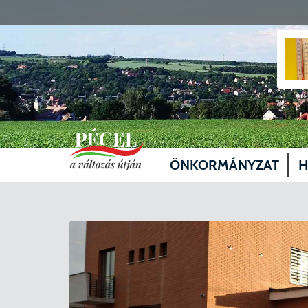
ÖNKORMÁNYZAT
H
Vezetők
Üg
Képviselő-testület
Je
Bizottságok
Sz
Döntéshozatal
Vá