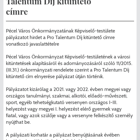
Talentum Díj kitüntető
Menzakártya/Applikáció
címre
Pécel Város Önkormányzata ASP
Kedvezmények/Diéta/Allergia
Központhoz való csatlakozása
Pécel Város Önkormányzatának Képviselő-testülete
Nyomtatványok
pályázatot hirdet a Pro Talentum Díj kitüntető címre
Péceli Polgármesteri Hivatal energetikai
vonatkozó javaslattételre
korszerűsítése
Étkezési térítési díjak
Pécel Város Önkormányzat Képviselő-testületének a városi
Komplex csapadékvíz-elvezetés
Kapcsolat
kitüntetések alapításáról és adományozásáról szóló 11/2015.
(III.31.) önkormányzati rendelete szerint a Pro Talentum Díj
korszerűsítése Pécelen II. ütem
kitüntető cím elnyerése pályázat útján történik.
2025/2026. tanév
Pécel Város Önkormányzata 250 000
Pályázatot kizárólag a 2021. vagy 2022. évben megyei vagy
országos tanulmányi, szakmai, alkotói, előadó-művészeti,
000 Ft értékű támogatást nyert az
sport, egyéb tehetségkutató versenyen országos I-III.
alábbi projekt vonatkozásában.
helyezést vagy megyei I. helyezést elérő gyermek vagy
fiatal, vagy azok szülője vagy a versenyre felkészítő személy
nyújthat be.
A pályázati korhatár a pályázat benyújtásának évében