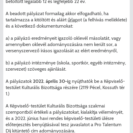
betöltött legalább 12 és legfeljebb 22 év.
A beadott pályázat formailag akkor elfogadható, ha
tartalmazza a kitöltött és aláírt
űrlap
ot (a felhívás melléklete)
és a következő dokumentumokat:
a) a pályázó eredményeit igazoló oklevél másolatát, vagy
amennyiben oklevél adományozására nem került sor, a
versenyszervező írásos igazolását az elért eredményről,
b) a pályázó intézménye (iskola, sportkör, egyéb intézmény,
szervezet) szöveges ajánlását.
A pályázatok
2022. április 30-i
g nyújthatók be a Képviselő-
testület Kulturális Bizottsága részére (2119 Pécel, Kossuth tér
1.)
A Képviselő-testület Kulturális Bizottsága szakmai
szempontból értékeli a pályázatokat, kialakítja véleményét,
és a 2022. június havi rendes képviselő-testületi ülésre
előterjesztés benyújtásával tesz javaslatot a Pro Talentum
Díj kitüntető cím adományozására.