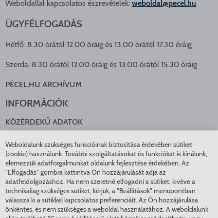
Weboldallal kapcsolatos észrevételek:
weboldal@pecel.hu
ÜGYFÉLFOGADÁS
Hétfő: 8.30 órától 12.00 óráig és 13.00 órától 17.30 óráig
Szerda: 8.30 órától 12.00 óráig és 13.00 órától 15.30 óráig
PÉCEL.HU ARCHÍVUM
INFORMÁCIÓK
KÖZÉRDEKŰ ADATOK
NYOMTATVÁNYOK
Weboldalunk szükséges funkcióinak biztosítása érdekében sütiket
KÖZLEKEDÉS
(cookie) használunk. További szolgáltatásokat és funkciókat is kínálunk,
ADATKEZELÉS
elemezzük adatforgalmunkat oldalunk fejlesztése érdekében. Az
ÁTLÁTHATÓ ÖNKORMÁNYZAT
"Elfogadás" gombra kattintva Ön hozzájárulását adja az
COOKIE BEÁLLÍTÁSOK
adatfeldolgozáshoz. Ha nem szeretné elfogadni a sütiket, kivéve a
technikailag szükséges sütiket, kérjük, a "Beállítások" menüpontban
INTÉZMÉNYEK
válassza ki a sütikkel kapcsolatos preferenciáit. Az Ön hozzájárulása
önkéntes, és nem szükséges a weboldal használatához. A weboldalunk