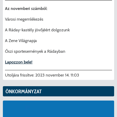
Menzakártya/Applikáció
Az novemberi számból:
Pécel Város Önkormányzata ASP
Kedvezmények/Diéta/Allergia
Központhoz való csatlakozása
Városi megemlékezés
Nyomtatványok
A Ráday-kastély jövőjéért dolgozunk
Péceli Polgármesteri Hivatal energetikai
korszerűsítése
Étkezési térítési díjak
A Zene Világnapja
Őszi sportesemények a Rádayban
Komplex csapadékvíz-elvezetés
Kapcsolat
korszerűsítése Pécelen II. ütem
Lapozzon bele!
2025/2026. tanév
Pécel Város Önkormányzata 250 000
Utoljára frissítve:
2023 november 14. 11:03
000 Ft értékű támogatást nyert az
alábbi projekt vonatkozásában.
ÖNKORMÁNYZAT