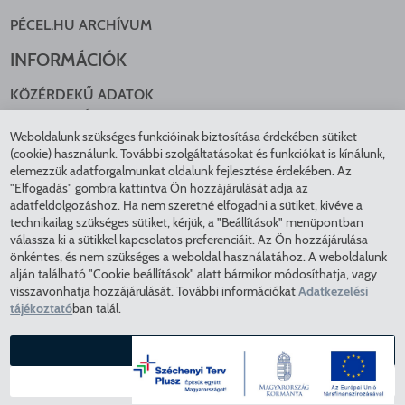
PÉCEL.HU ARCHÍVUM
INFORMÁCIÓK
KÖZÉRDEKŰ ADATOK
NYOMTATVÁNYOK
Weboldalunk szükséges funkcióinak biztosítása érdekében sütiket
KÖZLEKEDÉS
(cookie) használunk. További szolgáltatásokat és funkciókat is kínálunk,
ADATKEZELÉS
elemezzük adatforgalmunkat oldalunk fejlesztése érdekében. Az
ÁTLÁTHATÓ ÖNKORMÁNYZAT
"Elfogadás" gombra kattintva Ön hozzájárulását adja az
COOKIE BEÁLLÍTÁSOK
adatfeldolgozáshoz. Ha nem szeretné elfogadni a sütiket, kivéve a
technikailag szükséges sütiket, kérjük, a "Beállítások" menüpontban
INTÉZMÉNYEK
válassza ki a sütikkel kapcsolatos preferenciáit. Az Ön hozzájárulása
önkéntes, és nem szükséges a weboldal használatához. A weboldalunk
EGÉSZSÉGÜGY
alján található "Cookie beállítások" alatt bármikor módosíthatja, vagy
visszavonhatja hozzájárulását. További információkat
Adatkezelési
KÖZMŰSZOLGÁLTATÓK
tájékoztató
ban talál.
RENDVÉDELEM
VÁROSÜZEMELTETÉS
ELFOGADÁS
COPYRIGHT © 2025 - Pécel Város Önkormányzata - Minden
BEÁLLÍTÁSOK
jog fenntartva - Az oldal tartalma feltöltés alatt