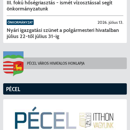
III. fokú hőségriasztás - ismét vízosztással segít
önkormányzatunk
2026. július 13.
ÖNKORMÁNYZAT
Nyári igazgatási szünet a polgármesteri hivatalban
július 22-től július 31-ig
PÉCEL VÁROS HIVATALOS HONLAPJA
KERESÉS
PÉCEL