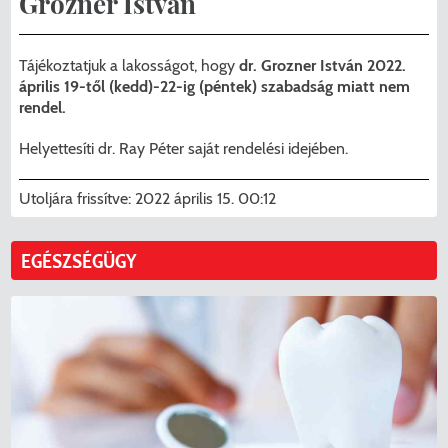
Grozner István
Menzakártya/Applikáció
Pécel Város Önkormányzata ASP
Kedvezmények/Diéta/Allergia
Tájékoztatjuk a lakosságot, hogy
dr. Grozner István 2022.
Központhoz való csatlakozása
április 19-től (kedd)-22-ig (péntek) szabadság miatt nem
Nyomtatványok
rendel.
Péceli Polgármesteri Hivatal energetikai
Helyettesíti dr. Ray Péter saját rendelési idejében.
korszerűsítése
Étkezési térítési díjak
Utoljára frissítve:
2022 április 15. 00:12
Komplex csapadékvíz-elvezetés
Kapcsolat
korszerűsítése Pécelen II. ütem
2025/2026. tanév
EGÉSZSÉGÜGY
Pécel Város Önkormányzata 250 000
000 Ft értékű támogatást nyert az
alábbi projekt vonatkozásában.