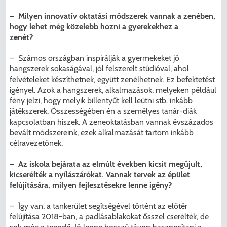
– Milyen innovatív oktatási módszerek vannak a zenében,
hogy lehet még közelebb hozni a gyerekekhez a
zenét?
– Számos országban inspirálják a gyermekeket jó
hangszerek sokaságával, jól felszerelt stúdióval, ahol
felvételeket készíthetnek, együtt zenélhetnek. Ez befektetést
igényel. Azok a hangszerek, alkalmazások, melyeken például
fény jelzi, hogy melyik billentyűt kell leütni stb. inkább
játékszerek. Összességében én a személyes tanár-diák
kapcsolatban hiszek. A zeneoktatásban vannak évszázados
bevált módszereink, ezek alkalmazását tartom inkább
célravezetőnek.
– Az iskola bejárata az elmúlt években kicsit megújult,
kicserélték a nyílászárókat. Vannak tervek az épület
felújítására, milyen fejlesztésekre lenne igény?
– Így van, a tankerület segítségével történt az előtér
felújítása 2018-ban, a padlásablakokat ősszel cserélték, de