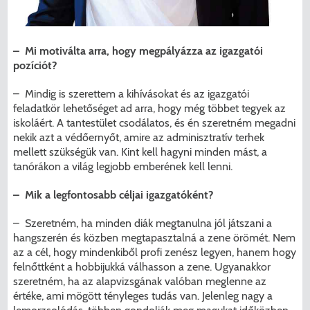
– Mi motiválta arra, hogy megpályázza az igazgatói
pozíciót?
– Mindig is szerettem a kihívásokat és az igazgatói
feladatkör lehetőséget ad arra, hogy még többet tegyek az
iskoláért. A tantestület csodálatos, és én szeretném megadni
nekik azt a védőernyőt, amire az adminisztratív terhek
mellett szükségük van. Kint kell hagyni minden mást, a
tanórákon a világ legjobb emberének kell lenni.
– Mik a legfontosabb céljai igazgatóként?
– Szeretném, ha minden diák megtanulna jól játszani a
hangszerén és közben megtapasztalná a zene örömét. Nem
az a cél, hogy mindenkiből profi zenész legyen, hanem hogy
felnőttként a hobbijukká válhasson a zene. Ugyanakkor
szeretném, ha az alapvizsgának valóban meglenne az
értéke, ami mögött tényleges tudás van. Jelenleg nagy a