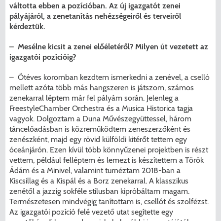
Menzakártya/Applikáció
váltotta ebben a pozícióban. Az új igazgatót zenei
pályájáról, a zenetanítás nehézségeiről és terveiről
Pécel Város Önkormányzata ASP
Kedvezmények/Diéta/Allergia
kérdeztük.
Központhoz való csatlakozása
– Mesélne kicsit a zenei előéletéről? Milyen út vezetett az
Nyomtatványok
igazgatói pozícióig?
Péceli Polgármesteri Hivatal energetikai
korszerűsítése
Étkezési térítési díjak
– Ötéves koromban kezdtem ismerkedni a zenével, a cselló
mellett azóta több más hangszeren is játszom, számos
zenekarral léptem már fel pályám során. Jelenleg a
Komplex csapadékvíz-elvezetés
Kapcsolat
FreestyleChamber Orchestra és a Musica Historica tagja
korszerűsítése Pécelen II. ütem
vagyok. Dolgoztam a Duna Művészegyüttessel, három
2025/2026. tanév
táncelőadásban is közreműködtem zeneszerzőként és
zenészként, majd egy rövid külföldi kitérőt tettem egy
Pécel Város Önkormányzata 250 000
óceánjárón. Ezen kívül több könnyűzenei projektben is részt
000 Ft értékű támogatást nyert az
vettem, például felléptem és lemezt is készítettem a Török
alábbi projekt vonatkozásában.
Ádám és a Minivel, valamint turnéztam 2018-ban a
Kiscsillag és a Kispál és a Borz zenekarral. A klasszikus
zenétől a jazzig sokféle stílusban kipróbáltam magam.
Természetesen mindvégig tanítottam is, csellót és szolfézst.
Az igazgatói pozíció felé vezető utat segítette egy