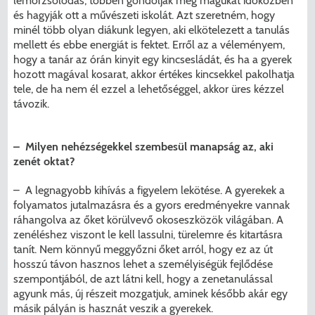
lemorzsolódás, többen gondolják meg magukat időközben
és hagyják ott a művészeti iskolát. Azt szeretném, hogy
minél több olyan diákunk legyen, aki elkötelezett a tanulás
mellett és ebbe energiát is fektet. Erről az a véleményem,
hogy a tanár az órán kinyit egy kin­csesládát, és ha a gyerek
hozott magával kosarat, akkor értékes kincsekkel pakolhatja
tele, de ha nem él ezzel a lehetőséggel, akkor üres kézzel
távozik.
– Milyen nehézségekkel szembesül manapság az, aki
zenét oktat?
– A legnagyobb kihívás a figyelem lekötése. A gyerekek a
folyamatos jutalmazásra és a gyors eredményekre vannak
ráhangolva az őket körülvevő okoseszközök világában. A
zenéléshez viszont le kell lassulni, türelemre és kitartásra
tanít. Nem könnyű meggyőzni őket arról, hogy ez az út
hosszú távon hasznos lehet a személyiségük fejlődése
szempontjából, de azt látni kell, hogy a zenetanulással
agyunk más, új részeit mozgatjuk, aminek később akár egy
másik pályán is hasznát veszik a gyerekek.