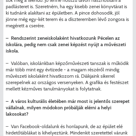
sok még a teendő. Jó lenne hosszú távon hasznosítani a
padlásteret is. Szeretném, ha egy kisebb zenei könyvtárat is
ki tudnánk alakítani az épületben. A pince dohosodik, jól
jönne még egy-két terem és a díszteremben lévő zongora is
megérett a cserére.
– Rendszerint zeneiskolaként hivatkozunk Pécelen az
iskolára, pedig nem csak zenei képzést nyújt a művészeti
iskola.
– Valóban, iskolánkban képzőművészeti tanszak is működik
már több mint egy évtizede - a magam részéről mindig
művészeti iskolaként hivatkozom rá. Diákjaink sikerrel
szerepelnek az országos versenyeken. A grafika és festészet
mellett kézműves tanulmányokat is folytatnak.
– A város kulturális életében már most is jelentős szerepet
vállalnak, milyen módokon próbálják elérni a helyi
lakosokat?
– Van Facebook-oldalunk és honlapunk, de az épület elé
hirdetőtáblákat is kihelyeztünk. Mindenkit szeretettel várunk