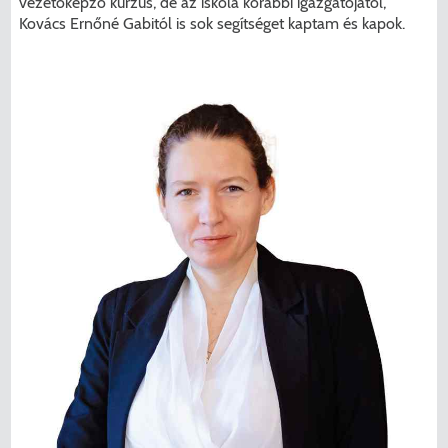
vezetőképző kurzus, de az iskola korábbi igazgatójától,
Kovács Ernőné Gabitól is sok segítséget kaptam és kapok.