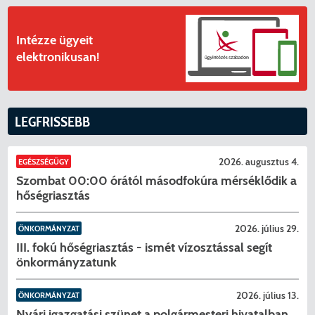
Intézze ügyeit
elektronikusan!
LEGFRISSEBB
2026. augusztus 4.
EGÉSZSÉGÜGY
Szombat 00:00 órától másodfokúra mérséklődik a
hőségriasztás
2026. július 29.
ÖNKORMÁNYZAT
III. fokú hőségriasztás - ismét vízosztással segít
önkormányzatunk
2026. július 13.
ÖNKORMÁNYZAT
Nyári igazgatási szünet a polgármesteri hivatalban