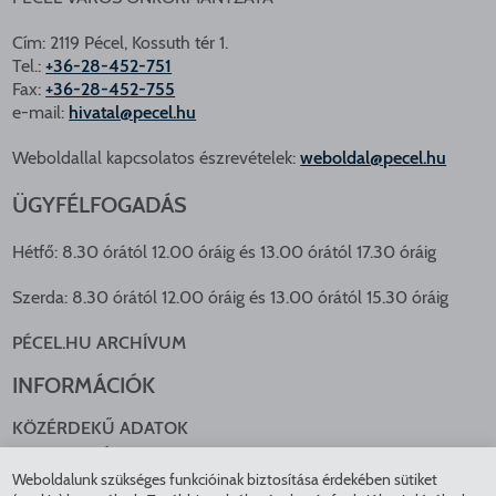
Cím: 2119 Pécel, Kossuth tér 1.
Tel.:
+36-28-452-751
Fax:
+36-28-452-755
e-mail:
hivatal@pecel.hu
Weboldallal kapcsolatos észrevételek:
weboldal@pecel.hu
ÜGYFÉLFOGADÁS
Hétfő: 8.30 órától 12.00 óráig és 13.00 órától 17.30 óráig
Szerda: 8.30 órától 12.00 óráig és 13.00 órától 15.30 óráig
PÉCEL.HU ARCHÍVUM
INFORMÁCIÓK
KÖZÉRDEKŰ ADATOK
NYOMTATVÁNYOK
Weboldalunk szükséges funkcióinak biztosítása érdekében sütiket
KÖZLEKEDÉS